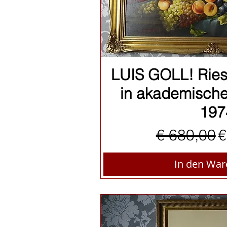
Schnellan
LUIS GOLL! Riesi
in akademische
197
Standardp
S
€ 680,00
€
In den Wa