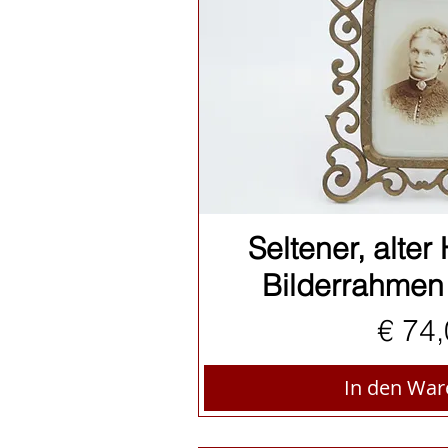
Schnellan
Seltener, alter
Bilderrahmen
Preis
€ 74
In den Wa