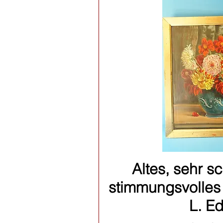
Schnellan
Altes, sehr 
stimmungsvolles 
L. E