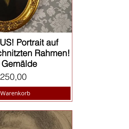
nellansicht
! Portrait auf
chnitzten Rahmen!
 / Gemälde
is
.250,00
n Warenkorb