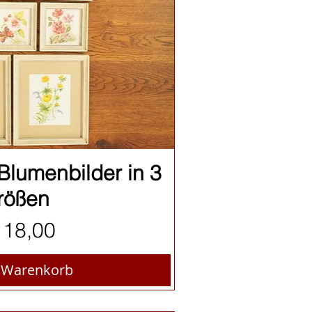
nellansicht
 Blumenbilder in 3
rößen
eis
118,00
n Warenkorb