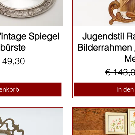
sicht
Sch
Vintage Spiegel
Jugendstil Ra
bürste
Bilderrahmen 
Me
preis
ale-Preis
 49,30
Standa
€ 143,
renkorb
In de