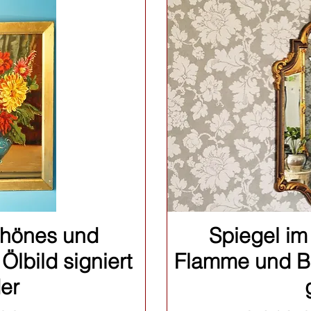
sicht
Sch
schönes und
Spiegel im
Ölbild signiert
Flamme und B
der