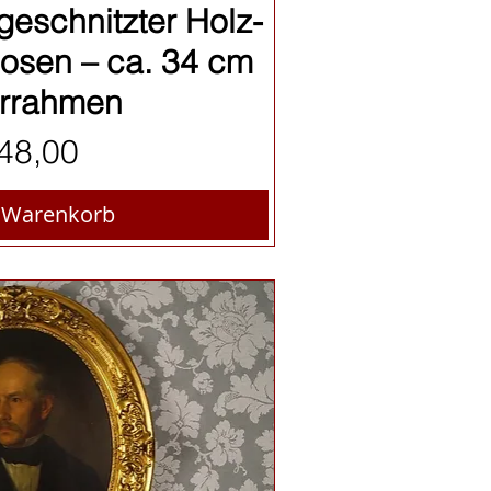
nellansicht
geschnitzter Holz-
osen – ca. 34 cm
errahmen
eis
48,00
n Warenkorb