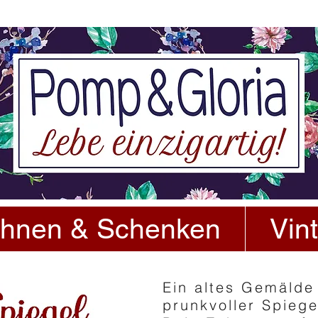
hnen & Schenken
Vin
Ein altes Gemälde
prunkvoller Spieg