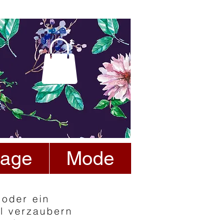
tage
Mode
 oder ein
el verzaubern