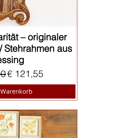
nellansicht
rität – originaler
/ Stehrahmen aus
ssing
rdpreis
Sale-Preis
00
€ 121,55
n Warenkorb