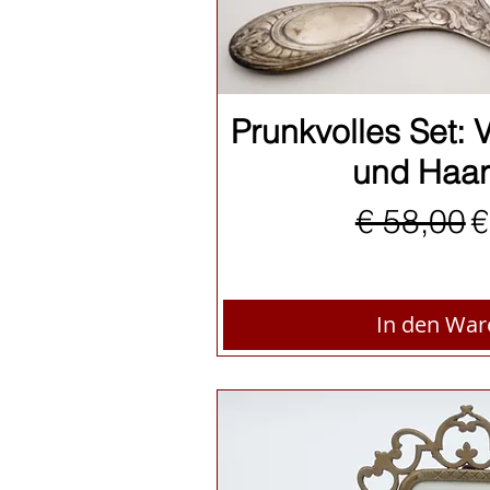
Schnellan
Prunkvolles Set: 
und Haar
Standard
S
€ 58,00
€
In den Wa