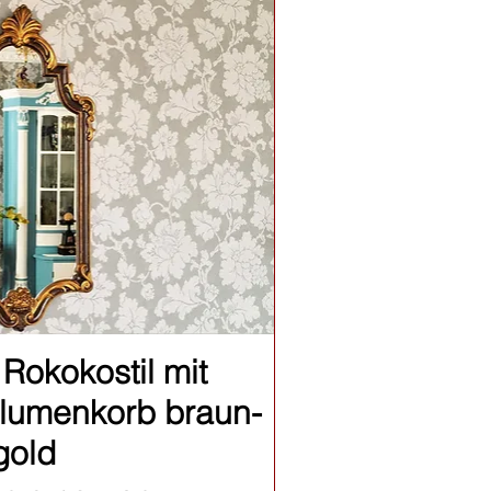
nellansicht
 Rokokostil mit
lumenkorb braun-
gold