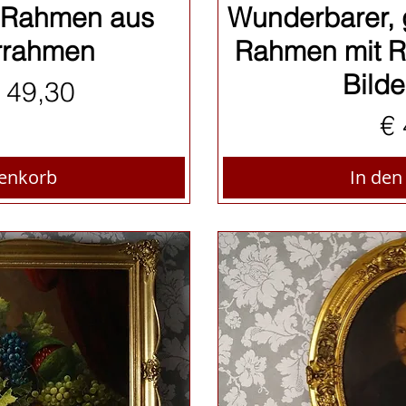
sicht
Sch
er Rahmen aus
Wunderbarer, 
errahmen
Rahmen mit R
Bild
preis
ale-Preis
 49,30
Pr
€ 
renkorb
In de