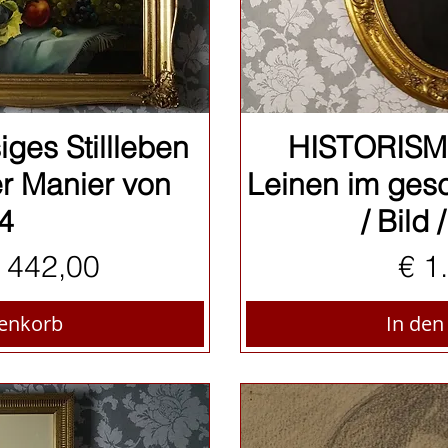
sicht
Sch
ges Stillleben
HISTORISMUS
r Manier von
Leinen im ges
4
/ Bild
reis
ale-Preis
Pre
 442,00
€ 1
renkorb
In de