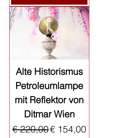
Alte Historismus
Petroleumlampe
mit Reflektor von
Ditmar Wien
Standardpreis
Sale-Preis
€ 220,00
€ 154,00