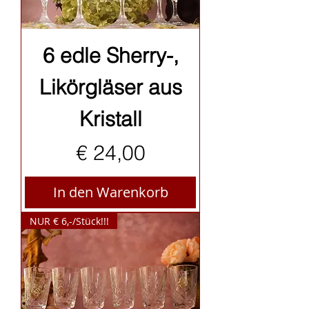
6 edle Sherry-,
Likörgläser aus
Kristall
Preis
€ 24,00
In den Warenkorb
NUR € 6,-/Stück!!!