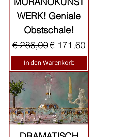
MURANOKUNST
WERK! Geniale
Obstschale!
Standardpreis
Sale-Preis
€ 286,00
€ 171,60
In den Warenkorb
DRAMATISCH