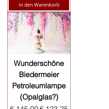
In den Warenkorb
Wunderschöne
Biedermeier
Petroleumlampe
(Opalglas?)
Standardpreis
Sale-Preis
€ 145,00
€ 123,25