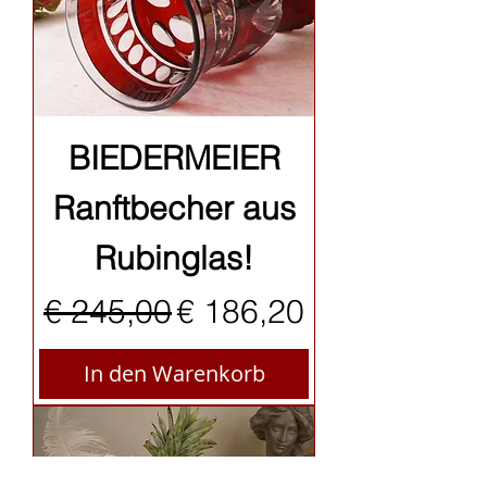
BIEDERMEIER
Ranftbecher aus
Rubinglas!
Standardpreis
Sale-Preis
€ 245,00
€ 186,20
In den Warenkorb