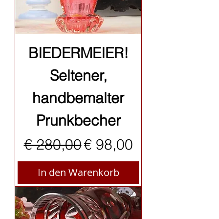
BIEDERMEIER!
Seltener,
handbemalter
Prunkbecher
Standardpreis
Sale-Preis
€ 280,00
€ 98,00
In den Warenkorb