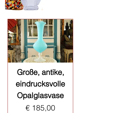
Große, antike,
eindrucksvolle
Opalglasvase
Preis
€ 185,00