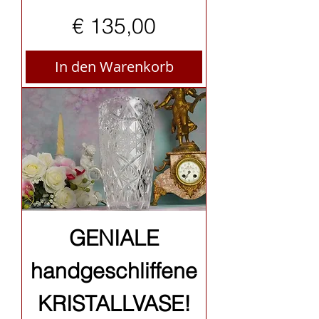
Preis
€ 135,00
In den Warenkorb
GENIALE
handgeschliffene
KRISTALLVASE!