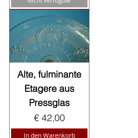
Nicht verfügbar
Alte, fulminante
Etagere aus
Pressglas
Preis
€ 42,00
In den Warenkorb