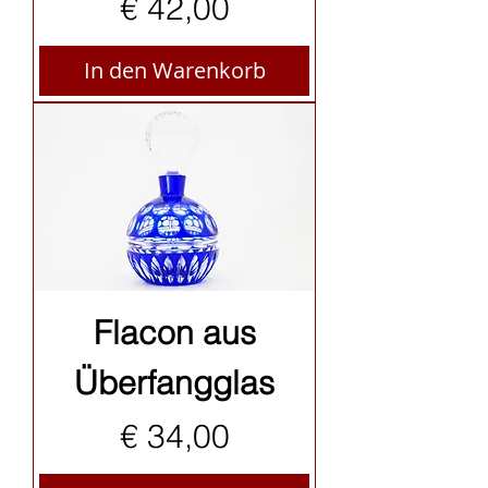
Preis
€ 42,00
In den Warenkorb
Flacon aus
Überfangglas
Preis
€ 34,00