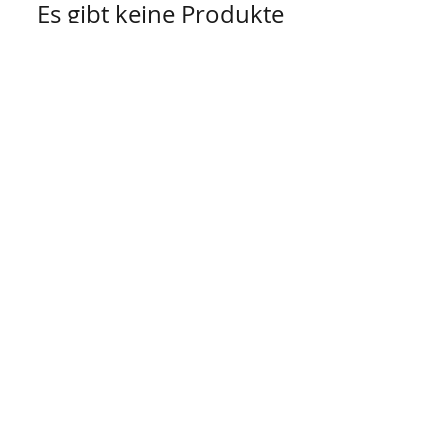
Es gibt keine Produkte
zum Anzeigen.
AGB
Besuch' uns im Geschäft auf der
Lerchenfelderstraße 92, 1080
Wien
oder schreib uns an
office@pompundgloria.at
Versand & Zahlung