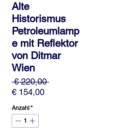
Alte
Historismus
Petroleumlamp
e mit Reflektor
von Ditmar
Wien
Standardpreis
 € 220,00 
Sale-
€ 154,00
Preis
Anzahl
*