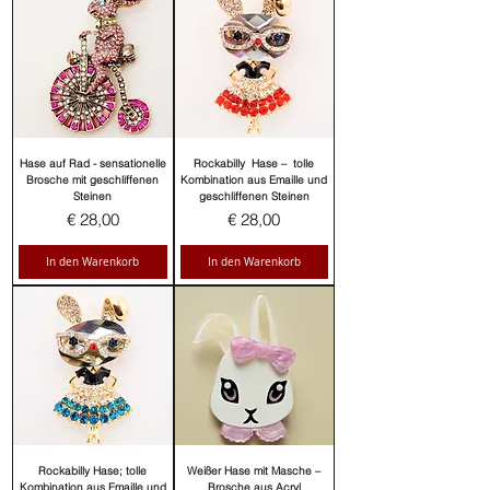
Hase auf Rad - sensationelle
Rockabilly Hase – tolle
Brosche mit geschliffenen
Kombination aus Emaille und
Steinen
geschliffenen Steinen
Preis
Preis
€ 28,00
€ 28,00
In den Warenkorb
In den Warenkorb
Rockabilly Hase; tolle
Weißer Hase mit Masche –
Kombination aus Emaille und
Brosche aus Acryl