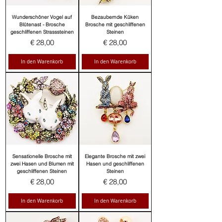
Wunderschöner Vogel auf
Bezaubernde Küken
Blütenast - Brosche
Brosche mit geschliffenen
geschliffenen Strasssteinen
Steinen
Preis
Preis
€ 28,00
€ 28,00
In den Warenkorb
In den Warenkorb
Sensationelle Brosche mit
Elegante Brosche mit zwei
zwei Hasen und Blumen mit
Hasen und geschliffenen
geschliffenen Steinen
Steinen
Preis
Preis
€ 28,00
€ 28,00
In den Warenkorb
In den Warenkorb