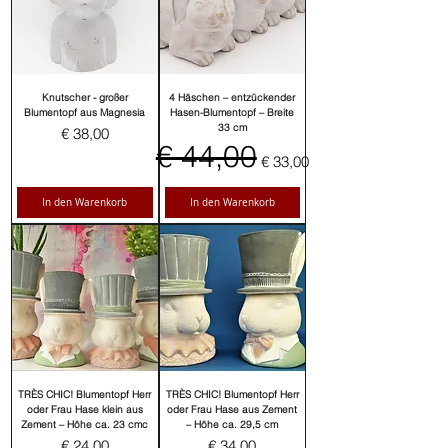
Knutscher - großer
4 Häschen – entzückender
Blumentopf aus Magnesia
Hasen-Blumentopf – Breite
33 cm
Preis
€ 38,00
Standardpreis
€ 44,00
Sale-Preis
€ 33,00
In den Warenkorb
In den Warenkorb
TRÈS CHIC! Blumentopf Herr
TRÈS CHIC! Blumentopf Herr
oder Frau Hase klein aus
oder Frau Hase aus Zement
Zement – Höhe ca. 23 cmc
– Höhe ca. 29,5 cm
Preis
Preis
€ 24,00
€ 34,00