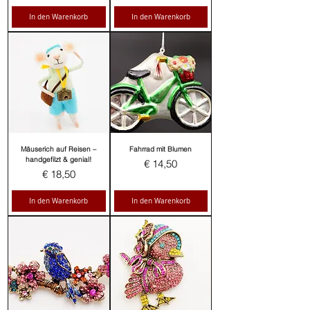
In den Warenkorb
In den Warenkorb
Mäuserich auf Reisen –
Fahrrad mit Blumen
handgefilzt & genial!
Preis
€ 14,50
Preis
€ 18,50
In den Warenkorb
In den Warenkorb