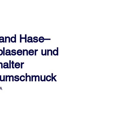
and Hase–
lasener und
alter
aumschmuck
A
eis