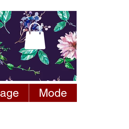
tage
Mode