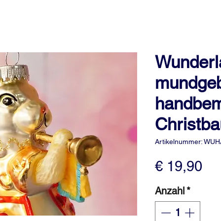
Wunderl
mundgeb
handbem
Christb
Artikelnummer: WUH
Pr
€ 19,90
Anzahl
*