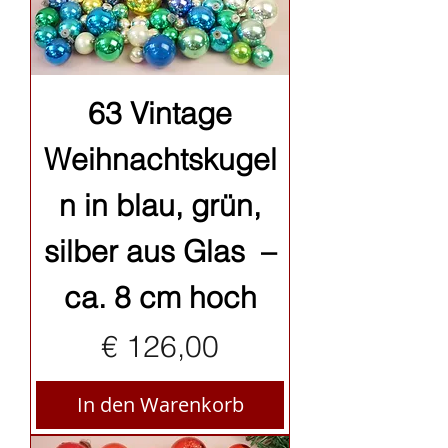
63 Vintage
Weihnachtskugel
n in blau, grün,
silber aus Glas –
ca. 8 cm hoch
Preis
€ 126,00
In den Warenkorb