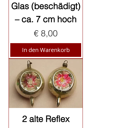
Glas (beschädigt)
– ca. 7 cm hoch
Preis
€ 8,00
In den Warenkorb
2 alte Reflex