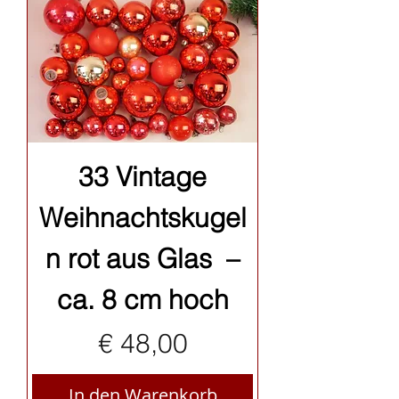
33 Vintage
Weihnachtskugel
n rot aus Glas –
ca. 8 cm hoch
Preis
€ 48,00
In den Warenkorb