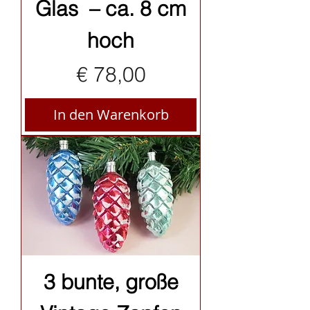
Glas – ca. 8 cm
hoch
Preis
€ 78,00
In den Warenkorb
3 bunte, große