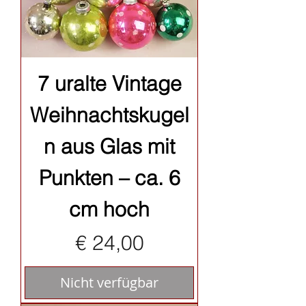
7 uralte Vintage
Weihnachtskugel
n aus Glas mit
Punkten – ca. 6
cm hoch
Preis
€ 24,00
Nicht verfügbar