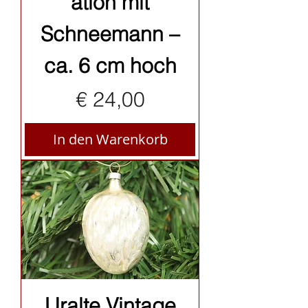
ation mit
Schneemann –
ca. 6 cm hoch
Preis
€ 24,00
In den Warenkorb
Uralte Vintage