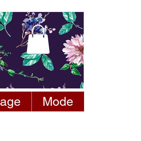
tage
Mode