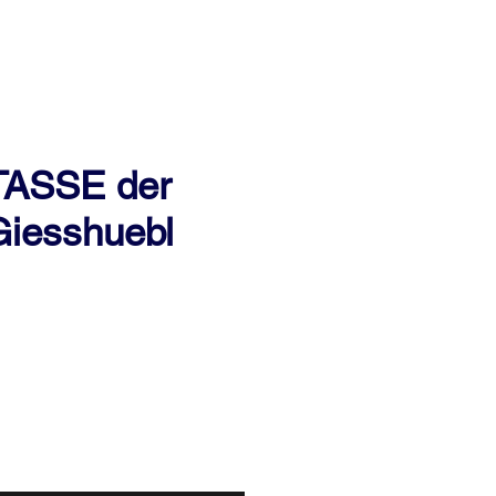
ASSE der
iesshuebl
eis