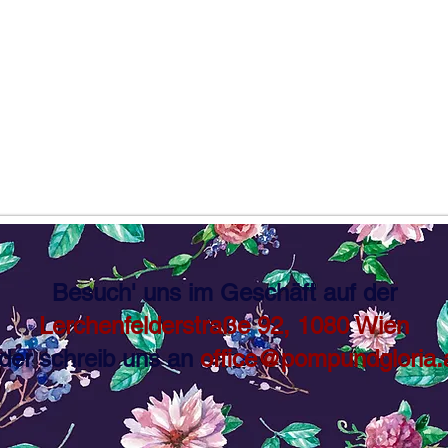
Besuch' uns im Geschäft auf der
Lerchenfelderstraße 92, 1080 Wien
der schreib uns an
office@pompundgloria.