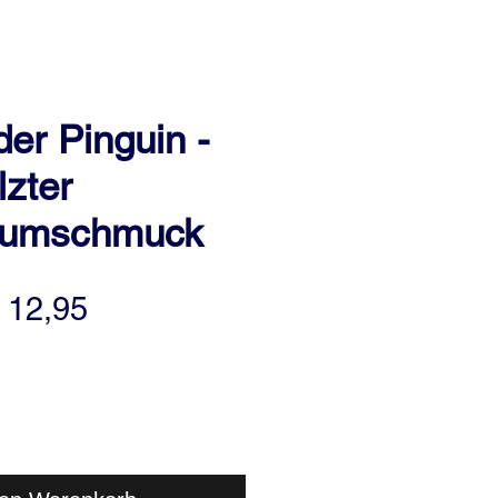
der Pinguin -
lzter
aumschmuck
tandardpreis
Sale-
 12,95
Preis