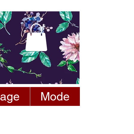
tage
Mode