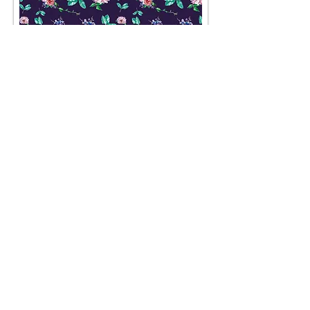
AGB
Besuch' uns im Geschäft auf der
Lerchenfelderstraße 92, 1080
Wien
oder schreib uns an
office@pompundgloria.at
Versand & Zahlung
Widerruf
Umweltgedanke
Impressum