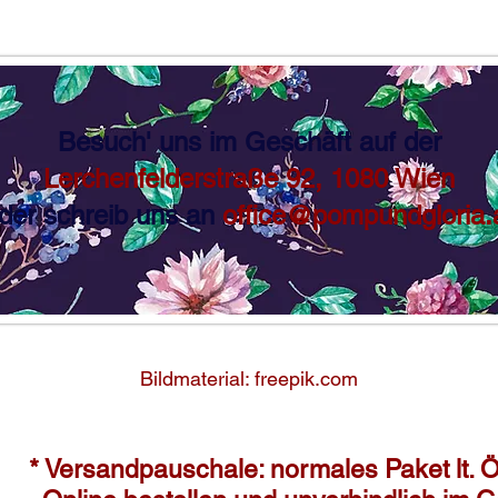
Besuch' uns im Geschäft auf der
Lerchenfelderstraße 92, 1080 Wien
der schreib uns an
office@pompundgloria.
Bildmaterial: freepik.com
* Versandpauschale: normales Paket lt. Ö