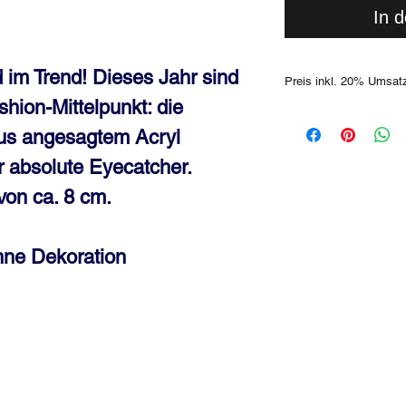
In 
d im Trend! Dieses Jahr sind
Preis inkl. 20% Umsat
shion-Mittelpunkt: die
HINWEIS: bitte hab‘Ver
nicht vermeiden lassen
us angesagtem Acryl
Stück, welches wir an
er absolute Eyecatcher.
wieder retournieren. Al
AGB
. Gerne kannst D
von ca. 8 cm.
Geschäft unverbindlich
vorab, ob das gewünsch
Dir jemand anderer zu
hne Dekoration
Farbabweichungen sind 
unterschiedlichen Moni