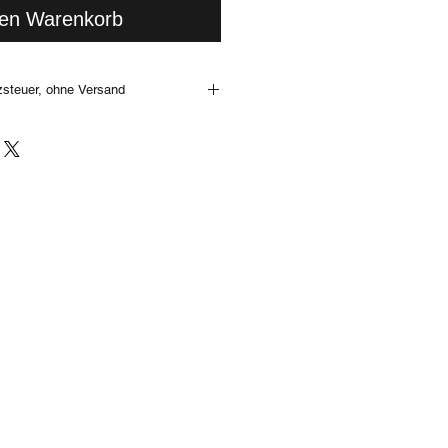
den Warenkorb
zsteuer, ohne Versand
ständnis, dass sich Kratzer im Acryl
. Selbstverständlich kannst Du jedes
 Dich versenden binnen 14 Tagen
le Informationen findest Du in unseren
u das Schmuckstück auch im
 besichtigen! Bitte erkundige Dich
te Stück im Store lagernd ist oder ob
vor gekommen ist.
aufgrund des Lichteinfalls, bzw. der
torverhältnisse möglich!