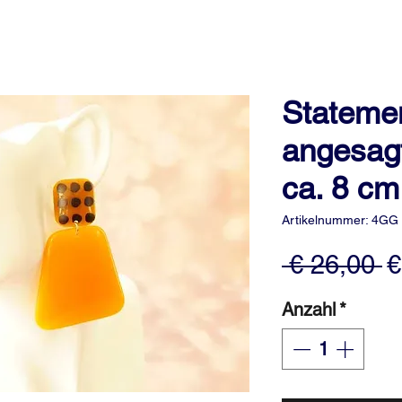
Stateme
angesag
ca. 8 cm
Artikelnummer: 4GG
S
 € 26,00 
€
Anzahl
*