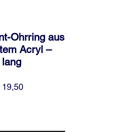
nt-Ohrring aus
tem Acryl –
 lang
tandardpreis
Sale-
 19,50
Preis