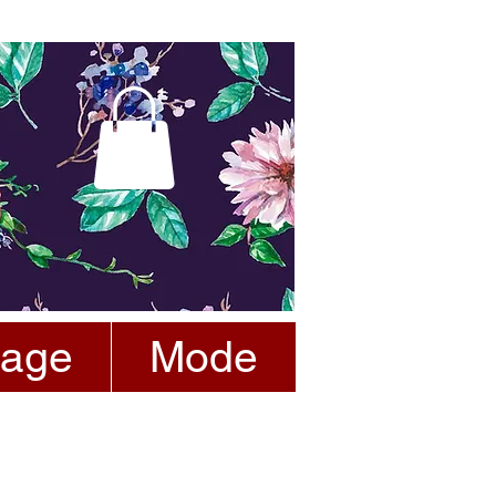
tage
Mode