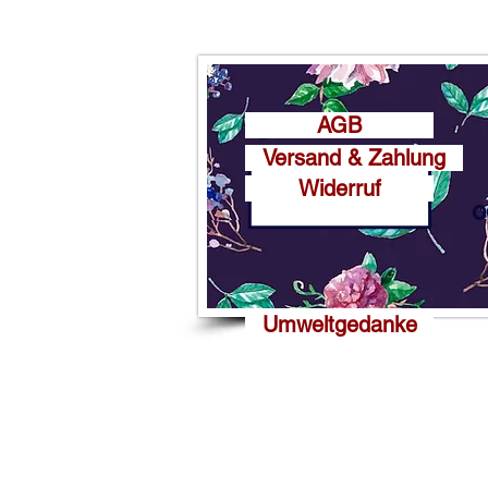
AGB
Versand & Zahlung
Widerruf
o
Umweltgedanke