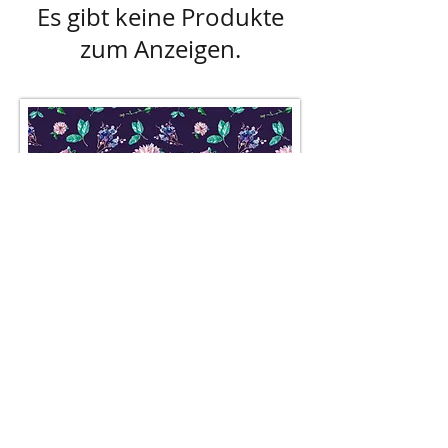
Es gibt keine Produkte
zum Anzeigen.
AGB
Besuch' uns im Geschäft auf der
Lerchenfelderstraße 92, 1080
Wien
oder schreib uns an
office@pompundgloria.at
Versand & Zahlung