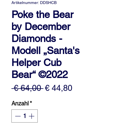
Artikelnummer: DDSHCB
Poke the Bear
by December
Diamonds -
Modell „Santa's
Helper Cub
Bear“ ©2022
Standardpreis
Sale-
 € 64,00 
€ 44,80
Preis
Anzahl
*