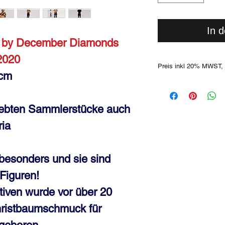
In 
ar by December Diamonds
2020
Preis inkl 20% MWST, 
 cm
liebten Sammlerstücke auch
ia
 besonders und sie sind
-Figuren!
tiven wurde vor über 20
hristbaumschmuck für