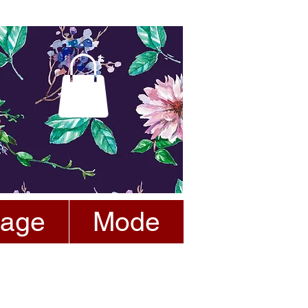
tage
Mode