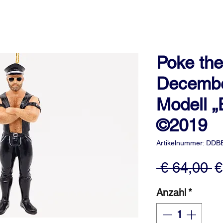
Poke the
Decembe
Modell „
©2019
Artikelnummer: DDB
S
 € 64,00 
€
Anzahl
*