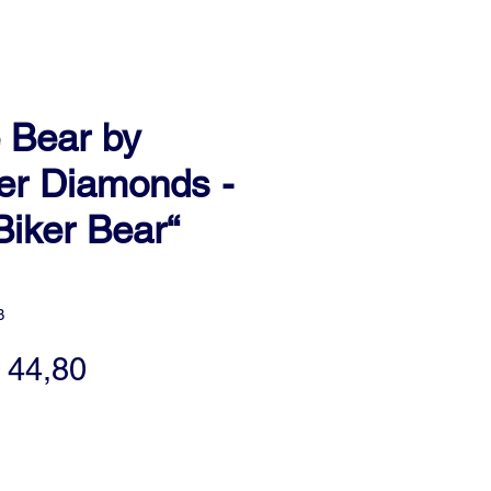
 Bear by
r Diamonds -
Biker Bear“
B
tandardpreis
Sale-
 44,80
Preis