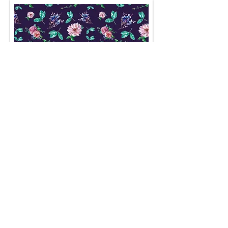
AGB
Besuch' uns im Geschäft auf der
Lerchenfelderstraße 92, 1080
Wien
oder schreib uns an
office@pompundgloria.at
Versand & Zahlung
Widerruf
Umweltgedanke