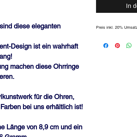
In 
ind diese eleganten
Preis inkl. 20% Umsat
Selbstverständlich kan
Dich versenden binnen 
t-Design ist ein wahrhaft
Informationen findest 
ang!
das Schmuckstück auch
besichtigen! Bitte erk
tung machen diese Ohrringe
Stück im Store lagernd
gekommen ist.
eren.
Farbabweichungen sind 
unterschiedlichen Moni
lkunstwerk für die Ohren,
Farben bei uns erhältlich ist!
ne Länge von 8,9 cm und ein