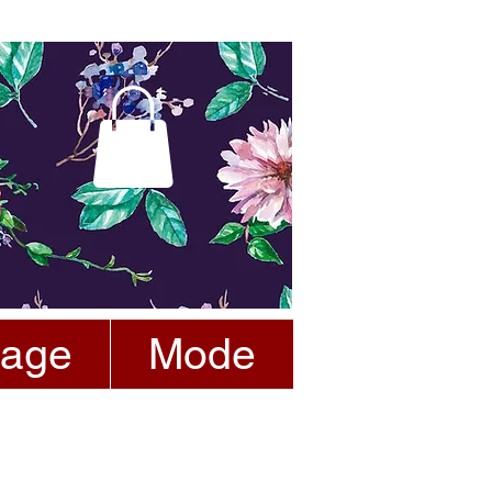
tage
Mode