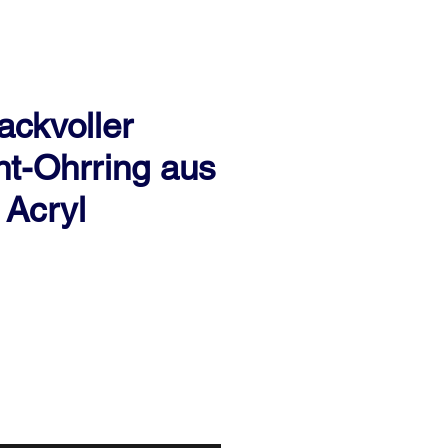
ckvoller
t-Ohrring aus
 Acryl
eis