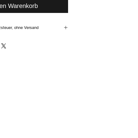
den Warenkorb
zsteuer, ohne Versand
nst Du jedes Stück, welches wir an
14 Tagen wieder retournieren. Alle
Du in unseren
AGB
. Gerne kannst Du
 im Geschäft unverbindlich
undige Dich vorab, ob das gewünschte
 ist oder ob Dir jemand anderer zuvor
aufgrund des Lichteinfalls, bzw. der
torverhältnisse möglich!