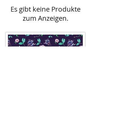
Es gibt keine Produkte
zum Anzeigen.
AGB
Besuch' uns im Geschäft auf der
Lerchenfelderstraße 92, 1080
Wien
oder schreib uns an
office@pompundgloria.at