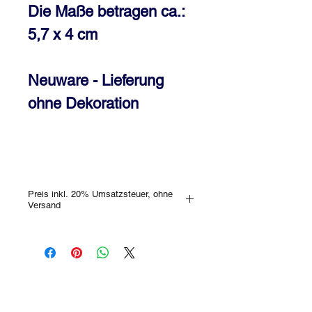
Die Maße betragen ca.:
5,7 x 4 cm
Neuware - Lieferung
ohne Dekoration
Preis inkl. 20% Umsatzsteuer, ohne
Versand
Selbstverständlich kannst Du jedes
Stück, welches wir an Dich versenden
binnen 14 Tagen wieder retournieren. Alle
Informationen findest Du in unseren
AGB
. Gerne kannst Du das
Schmuckstück auch im Geschäft
unverbindlich besichtigen! Bitte