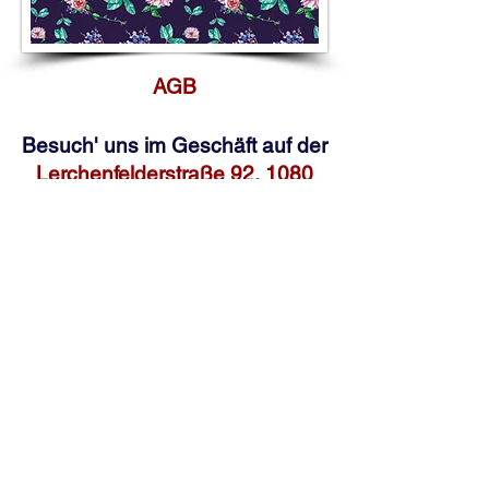
AGB
Besuch' uns im Geschäft auf der
Lerchenfelderstraße 92, 1080
Wien
oder schreib uns an
office@pompundgloria.at
Versand & Zahlung
Widerruf
Umweltgedanke
Impressum