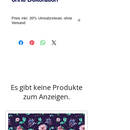
Preis inkl. 20% Umsatzsteuer, ohne
Versand
Gerne kannst Du den Haarreifen auch im
Geschäft unverbindlich besichtigen! Bitte
erkundige Dich vorab, ob das
gewünschte Stück im Store lagernd ist
oder ob Dir jemand anderer zuvor
gekommen ist.
Farbabweichungen sind aufgrund des
Lichteinfalls, bzw. der unterschiedlichen
Monitorverhältnisse möglich!
Es gibt keine Produkte
zum Anzeigen.