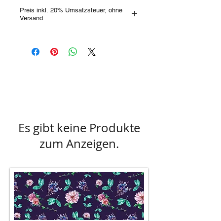
Preis inkl. 20% Umsatzsteuer, ohne
Versand
Gerne kannst Du den Haarreifen auch im
Geschäft unverbindlich besichtigen! Bitte
erkundige Dich vorab, ob das
gewünschte Stück im Store lagernd ist
oder ob Dir jemand anderer zuvor
gekommen ist.
Farbabweichungen sind aufgrund des
Lichteinfalls, bzw. der unterschiedlichen
Monitorverhältnisse möglich!
Es gibt keine Produkte
zum Anzeigen.