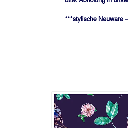
bzw. Abholung in unser
***stylische Neuware –