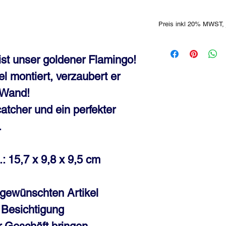
Preis inkl 20% MWST, 
st unser goldener Flamingo!
l montiert, verzaubert er
 Wand!
tcher und ein perfekter
.
 15,7 x 9,8 x 9,5 cm
gewünschten Artikel
e Besichtigung