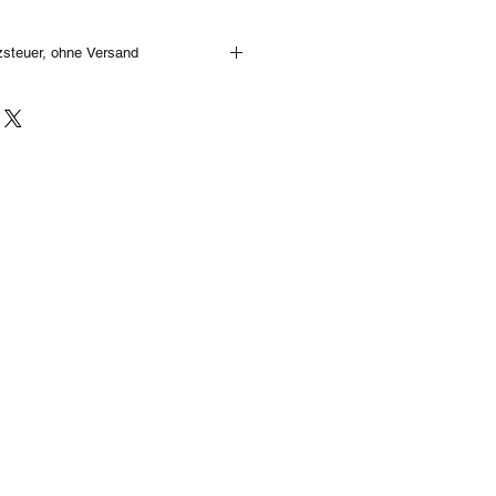
zsteuer, ohne Versand
aufgrund des Lichteinfalls, bzw. der
torverhältnisse möglich!