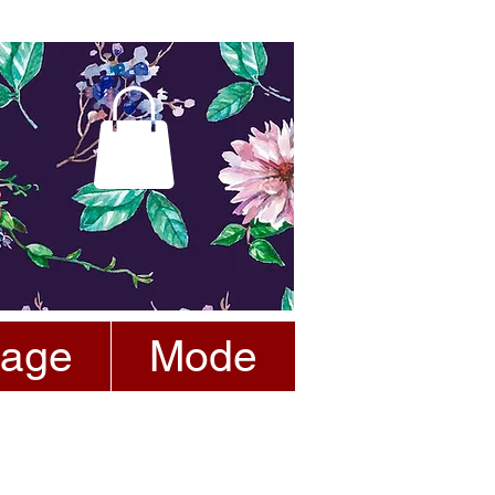
tage
Mode