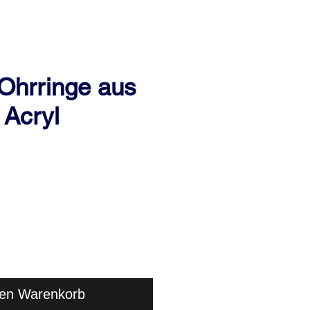
Ohrringe aus
 Acryl
eis
den Warenkorb