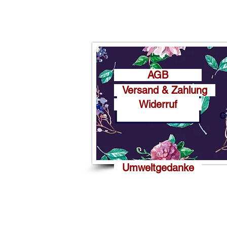
AGB
Versand & Zahlung
Widerruf
o
Umweltgedanke