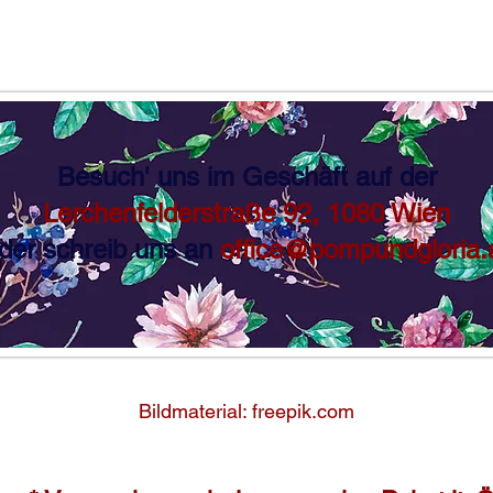
Besuch' uns im Geschäft auf der
Lerchenfelderstraße 92, 1080 Wien
der schreib uns an
office@pompundgloria.
Bildmaterial: freepik.com