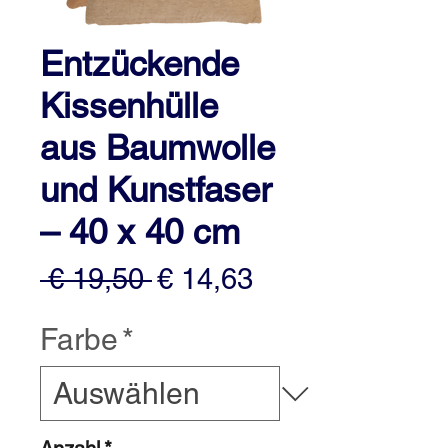
Entzückende
Kissenhülle
aus Baumwolle
und Kunstfaser
– 40 x 40 cm
Standardpreis
Sale-
 € 19,50 
€ 14,63
Preis
Farbe
*