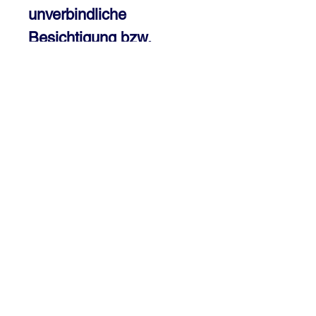
unverbindliche
Besichtigung bzw.
Abholung in unser
Geschäft mitnehmen.
Preis inkl 20% MWST, jedoch zzgl.
Versand
Es gibt keine Produkte