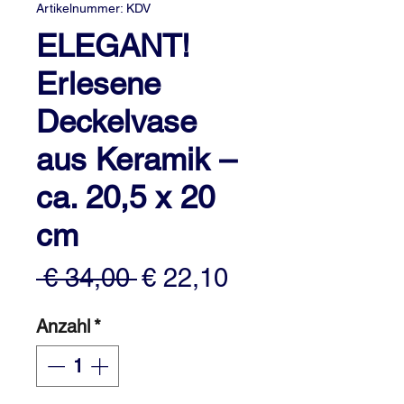
Artikelnummer: KDV
ELEGANT!
Erlesene
Deckelvase
aus Keramik –
ca. 20,5 x 20
cm
Standardpreis
Sale-
 € 34,00 
€ 22,10
Preis
Anzahl
*