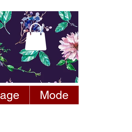
tage
Mode