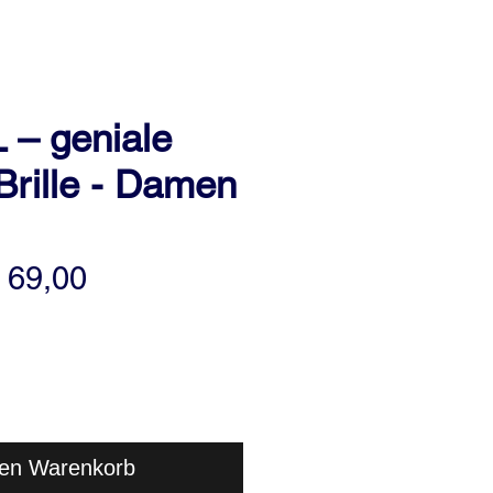
– geniale
Brille - Damen
tandardpreis
Sale-
 69,00
Preis
den Warenkorb