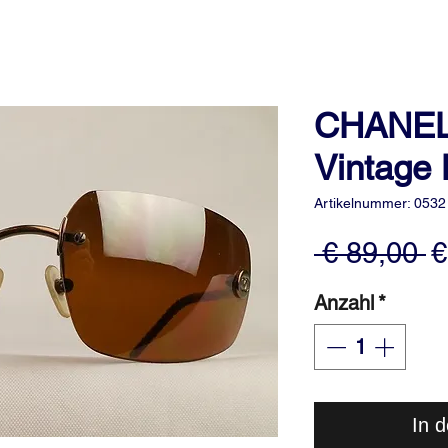
CHANEL 
Vintage 
Artikelnummer: 0532
S
 € 89,00 
€
Anzahl
*
In 