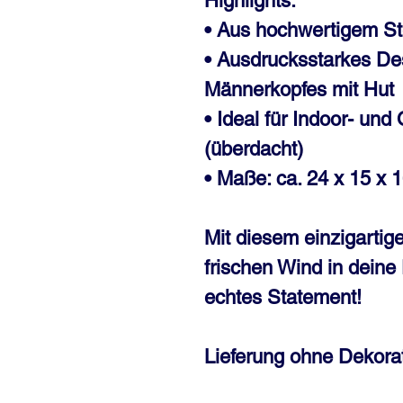
Highlights:
• Aus hochwertigem Ste
• Ausdrucksstarkes De
Männerkopfes mit Hut
• Ideal für Indoor- un
(überdacht)
• Maße: ca. 24 x 15 x 
Mit diesem einzigartig
frischen Wind in deine
echtes Statement!
Lieferung ohne Dekorat