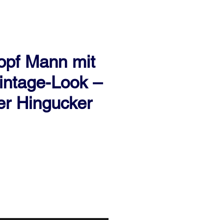
opf Mann mit
intage-Look –
er Hingucker
eis