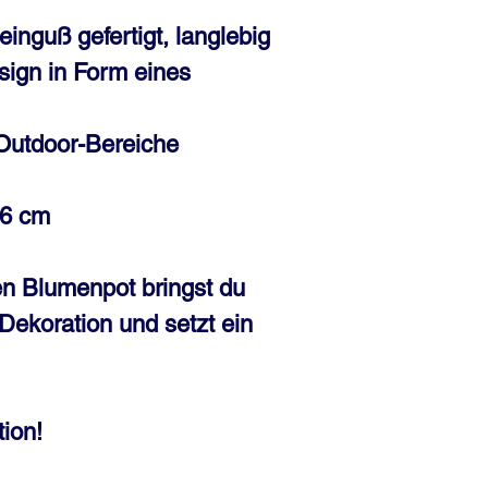
inguß gefertigt, langlebig
sign in Form eines
d Outdoor-Bereiche
16 cm
en Blumenpot bringst du
 Dekoration und setzt ein
ion!