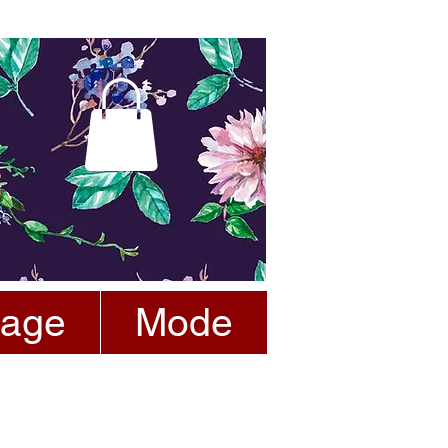
tage
Mode