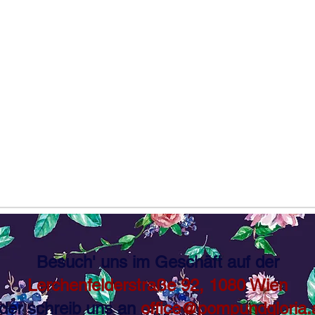
Besuch' uns im Geschäft auf der
Lerchenfelderstraße 92, 1080 Wien
der schreib uns an
office@pompundgloria.