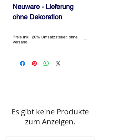
Neuware - Lieferung
ohne Dekoration
Preis inkl. 20% Umsatzsteuer, ohne
Versand
Gerne kannst Du das Schmuckstück
auch im Geschäft unverbindlich
besichtigen! Bitte erkundige Dich vorab,
ob das gewünschte Stück im Store
lagernd ist oder ob Dir jemand anderer
zuvor gekommen ist.
Farbabweichungen sind aufgrund des
Lichteinfalls, bzw. der unterschiedlichen
Monitorverhältnisse möglich!
Es gibt keine Produkte
zum Anzeigen.