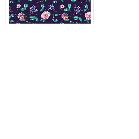
AGB
Besuch' uns im Geschäft auf der
Lerchenfelderstraße 92, 1080
Wien
oder schreib uns an
office@pompundgloria.at
Versand & Zahlung
Widerruf
Umweltgedanke