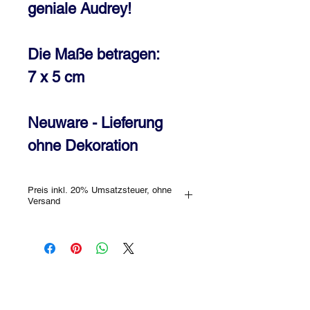
geniale Audrey!
Die Maße betragen:
7 x 5 cm
Neuware - Lieferung
ohne Dekoration
Preis inkl. 20% Umsatzsteuer, ohne
Versand
HINWEIS: bitte hab‘Verständnis, dass
sich Kratzer im Acryl nicht vermeiden
lassen. Selbstverständlich kannst Du
jedes Stück, welches wir an Dich
versenden binnen 14 Tagen wieder
retournieren. Alle Informationen findest
Du in unseren
AGB
. Gerne kannst Du