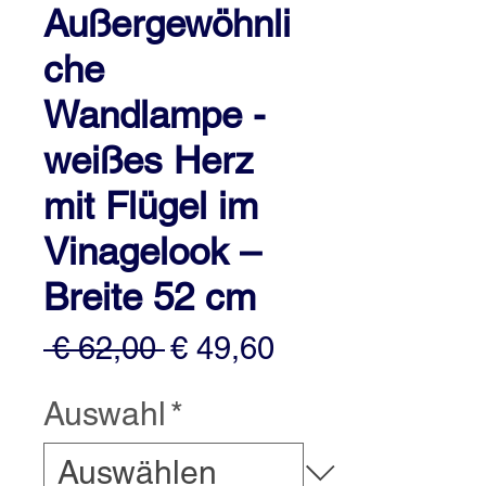
Außergewöhnli
che
Wandlampe -
weißes Herz
mit Flügel im
Vinagelook –
Breite 52 cm
Standardpreis
Sale-
 € 62,00 
€ 49,60
Preis
Auswahl
*