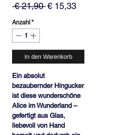
Standardpreis
Sale-
 € 21,90 
€ 15,33
Preis
Anzahl
*
In den Warenkorb
Ein absolut
bezaubernder Hingucker
ist diese wunderschöne
Alice im Wunderland
–
gefertigt aus Glas,
liebevoll von Hand