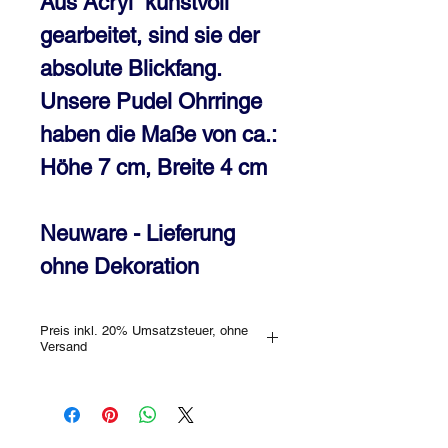
Aus Acryl kunstvoll
gearbeitet, sind sie der
absolute Blickfang.
Unsere Pudel Ohrringe
haben die Maße von ca.:
Höhe 7 cm, Breite 4 cm
Neuware - Lieferung
ohne Dekoration
Preis inkl. 20% Umsatzsteuer, ohne
Versand
HINWEIS: bitte hab‘Verständnis, dass
sich Kratzer im Acryl nicht vermeiden
lassen. Selbstverständlich kannst Du
jedes Stück, welches wir an Dich