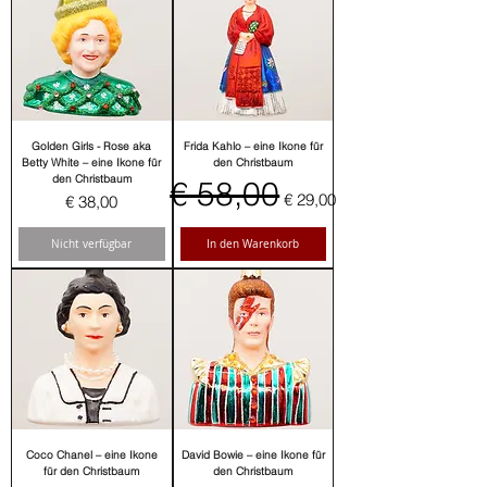
Golden Girls - Rose aka
Frida Kahlo – eine Ikone für
Betty White – eine Ikone für
den Christbaum
den Christbaum
Standardpreis
€ 58,00
Sale-Preis
€ 29,00
Preis
€ 38,00
Nicht verfügbar
In den Warenkorb
Coco Chanel – eine Ikone
David Bowie – eine Ikone für
für den Christbaum
den Christbaum