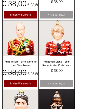
Standardpreis
€ 38,00
Sale-Preis
Preis
€ 38,00
€ 28,50
In den Warenkorb
Nicht verfügbar
Prinz William – eine Ikone für
Prinzessin Diana – eine
den Christbaum
Ikone für den Christbaum
Standardpreis
€ 38,00
Sale-Preis
Preis
€ 38,00
€ 28,50
In den Warenkorb
Nicht verfügbar