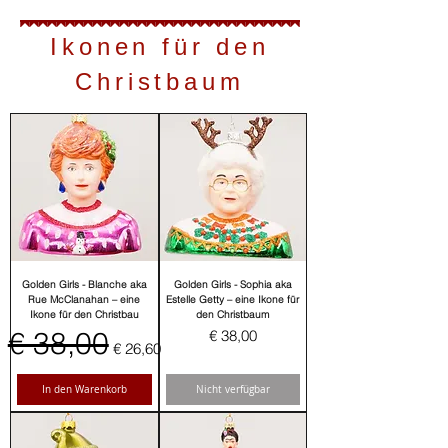
Ikonen für den
Christbaum
Golden Girls - Blanche aka
Golden Girls - Sophia aka
Rue McClanahan – eine
Estelle Getty – eine Ikone für
Ikone für den Christbau
den Christbaum
Standardpreis
€ 38,00
Sale-Preis
Preis
€ 38,00
€ 26,60
In den Warenkorb
Nicht verfügbar