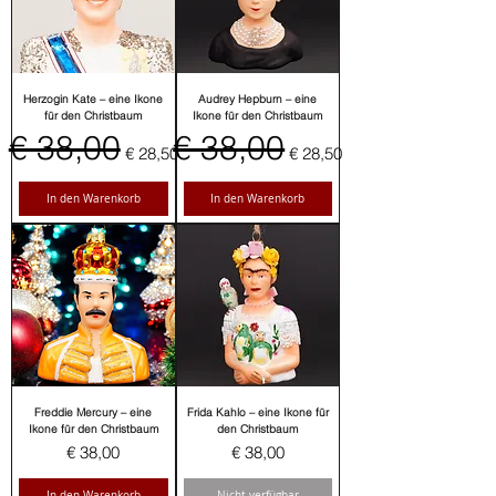
Herzogin Kate – eine Ikone
Audrey Hepburn – eine
für den Christbaum
Ikone für den Christbaum
Standardpreis
€ 38,00
Sale-Preis
Standardpreis
€ 38,00
Sale-Preis
€ 28,50
€ 28,50
In den Warenkorb
In den Warenkorb
Freddie Mercury – eine
Frida Kahlo – eine Ikone für
Ikone für den Christbaum
den Christbaum
Preis
Preis
€ 38,00
€ 38,00
In den Warenkorb
Nicht verfügbar