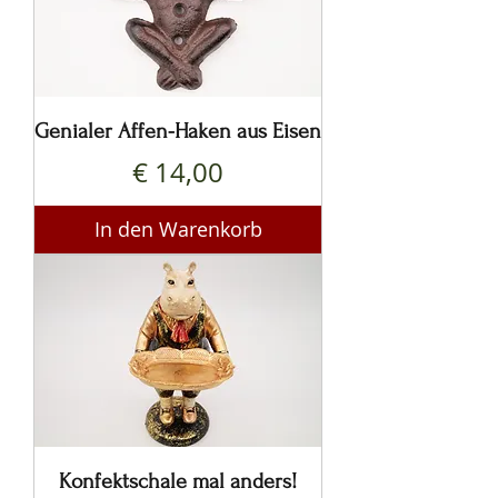
Genialer Affen-Haken aus Eisen
Preis
€ 14,00
In den Warenkorb
Konfektschale mal anders!