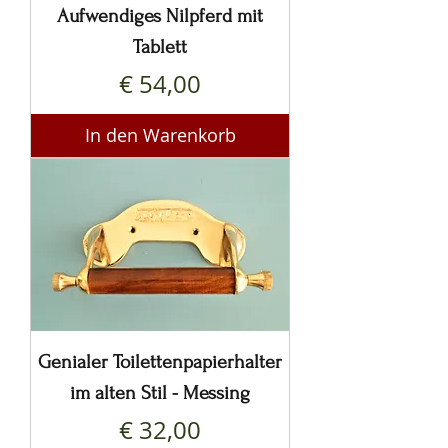
Aufwendiges Nilpferd mit
Tablett
Preis
€ 54,00
In den Warenkorb
Genialer Toilettenpapierhalter
im alten Stil - Messing
Preis
€ 32,00