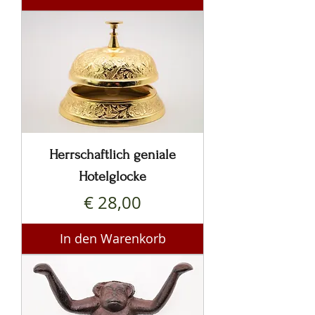
Herrschaftlich geniale
Hotelglocke
Preis
€ 28,00
In den Warenkorb