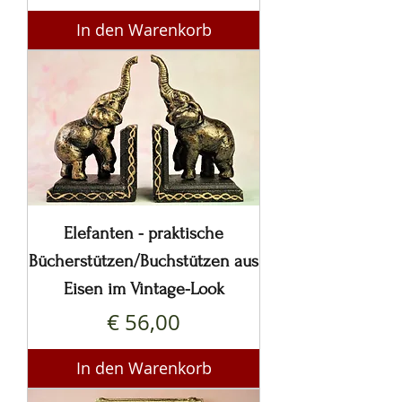
In den Warenkorb
Elefanten - praktische
Bücherstützen/Buchstützen aus
Eisen im Vintage-Look
Preis
€ 56,00
In den Warenkorb