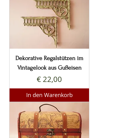
Dekorative Regalstützen im
Vintagelook aus Gußeisen
Preis
€ 22,00
In den Warenkorb