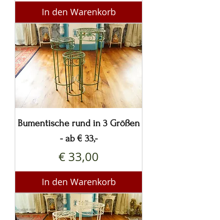
In den Warenkorb
Bumentische rund in 3 Größen
- ab € 33,-
Preis
€ 33,00
In den Warenkorb