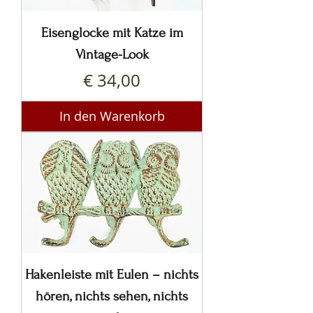
Eisenglocke mit Katze im
Vintage-Look
Preis
€ 34,00
In den Warenkorb
Hakenleiste mit Eulen – nichts
hören, nichts sehen, nichts