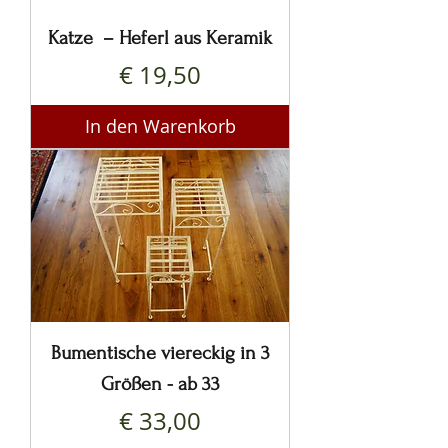
Katze – Heferl aus Keramik
Preis
€ 19,50
In den Warenkorb
Bumentische viereckig in 3
Größen - ab 33
Preis
€ 33,00