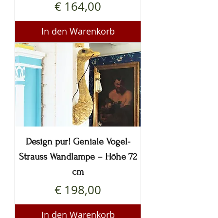
Preis
€ 164,00
In den Warenkorb
Design pur! Geniale Vogel-
Strauss Wandlampe – Höhe 72
cm
Preis
€ 198,00
In den Warenkorb