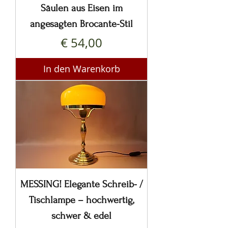
Säulen aus Eisen im
angesagten Brocante-Stil
Preis
€ 54,00
In den Warenkorb
MESSING! Elegante Schreib- /
Tischlampe – hochwertig,
schwer & edel