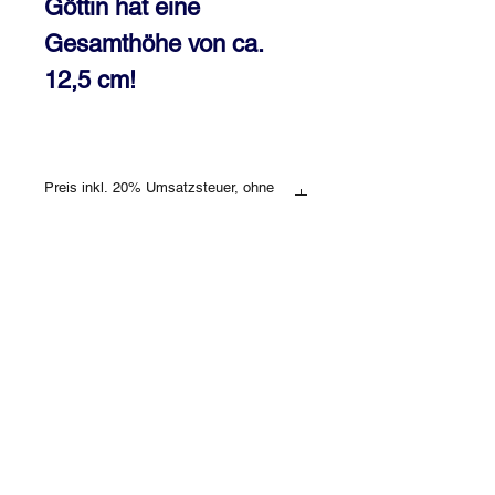
Göttin hat eine
Gesamthöhe von ca.
12,5 cm!
Preis inkl. 20% Umsatzsteuer, ohne
Versand
Farbabweichungen sind aufgrund des
Lichteinfalls, bzw. der unterschiedlichen
Monitorverhältnisse möglich!
Es gibt keine Produkte
zum Anzeigen.