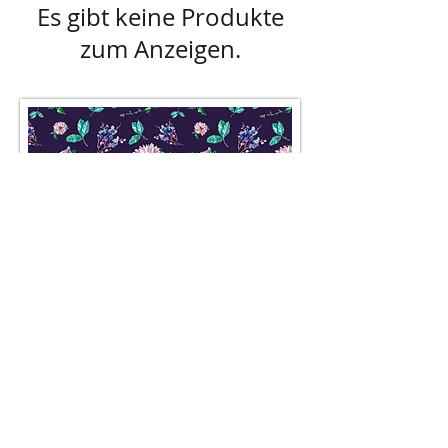
Es gibt keine Produkte
zum Anzeigen.
AGB
Besuch' uns im Geschäft auf der
Lerchenfelderstraße 92, 1080
Wien
oder schreib uns an
office@pompundgloria.at
Versand & Zahlung