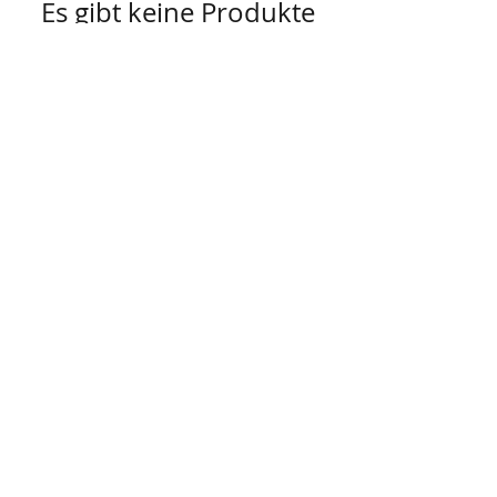
Es gibt keine Produkte
zum Anzeigen.
AGB
Besuch' uns im Geschäft auf der
Lerchenfelderstraße 92, 1080
Wien
oder schreib uns an
office@pompundgloria.at
Versand & Zahlung