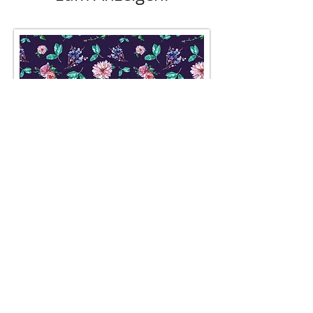
Farbabweichungen sind aufgrund des
Lichteinfalls, bzw. der unterschiedlichen
Monitorverhältnisse möglich!
AGB
Besuch' uns im Geschäft auf der
Lerchenfelderstraße 92, 1080
Wien
oder schreib uns an
office@pompundgloria.at
Versand & Zahlung
Widerruf