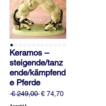
Keramos –
steigende/tanz
ende/kämpfend
e Pferde
Standardpreis
Sale-
 € 249,00 
€ 74,70
Preis