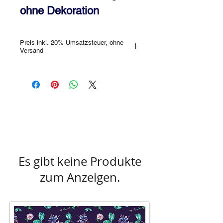
ohne Dekoration
Preis inkl. 20% Umsatzsteuer, ohne
Versand
Gerne kannst Du das Schmuckstück
auch im Geschäft unverbindlich
besichtigen! Bitte erkundige Dich vorab,
ob das gewünschte Stück im Store
lagernd ist oder ob Dir jemand anderer
zuvor gekommen ist.
Farbabweichungen sind aufgrund des
Lichteinfalls, bzw. der unterschiedlichen
Monitorverhältnisse möglich!
Es gibt keine Produkte
zum Anzeigen.