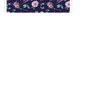
AGB
Besuch' uns im Geschäft auf der
Lerchenfelderstraße 92, 1080
Wien
oder schreib uns an
office@pompundgloria.at
Versand & Zahlung
Widerruf
Umweltgedanke
Impressum