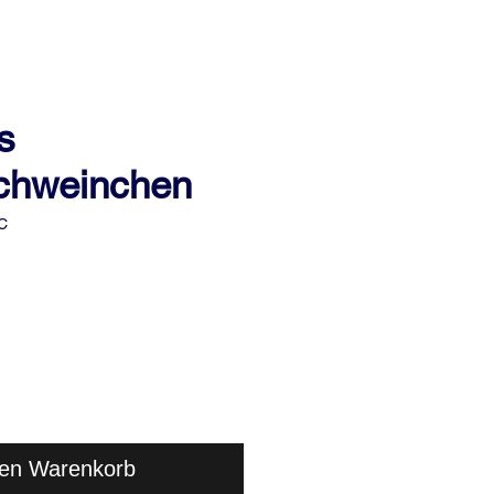
s
chweinchen
C
s
den Warenkorb