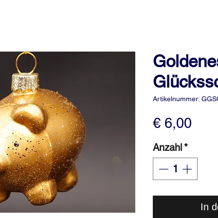
Goldene
Glückss
Artikelnummer: GGS
Prei
€ 6,00
Anzahl
*
In 