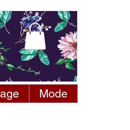
tage
Mode