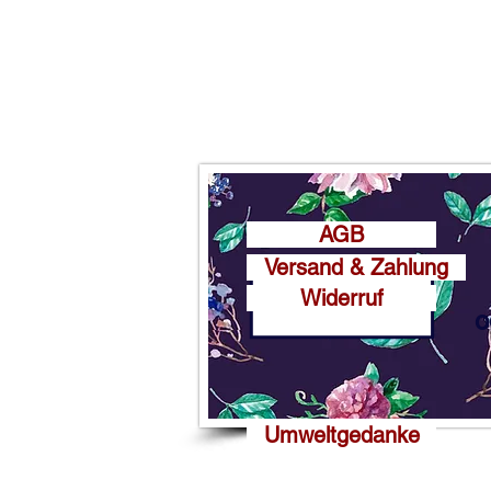
AGB
Versand & Zahlung
Widerruf
o
Umweltgedanke