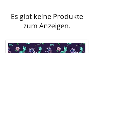
Es gibt keine Produkte
zum Anzeigen.
AGB
Besuch' uns im Geschäft auf der
Lerchenfelderstraße 92, 1080
Wien
oder schreib uns an
office@pompundgloria.at