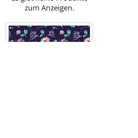
zum Anzeigen.
AGB
Besuch' uns im Geschäft auf der
Lerchenfelderstraße 92, 1080
Wien
oder schreib uns an
office@pompundgloria.at
Versand & Zahlung