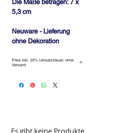
Die Maße betragen: 7 x
5,3 cm
Neuware - Lieferung
ohne Dekoration
Preis inkl. 20% Umsatzsteuer, ohne
Versand
Gerne kannst Du das Schmuckstück
auch im Geschäft unverbindlich
besichtigen! Bitte erkundige Dich vorab,
ob das gewünschte Stück im Store
lagernd ist oder ob Dir jemand anderer
zuvor gekommen ist.
Farbabweichungen sind aufgrund des
Lichteinfalls, bzw. der unterschiedlichen
Monitorverhältnisse möglich!
Es gibt keine Produkte