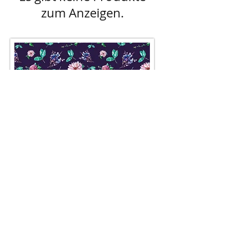
zum Anzeigen.
AGB
Besuch' uns im Geschäft auf der
Lerchenfelderstraße 92, 1080
Wien
oder schreib uns an
office@pompundgloria.at
Versand & Zahlung